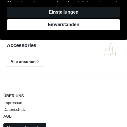
Sie nicht zustimmen möchten, beschränken wir uns auf
die technisch-notwendigen Cookies. Dadurch können
Einstellungen
Herrenschuhe
bestimmte Funktionen nicht oder nur eingeschränkt
genutzt werden. Aber keine Sorge! Wenn Sie diese
Einverstanden
Alle ansehen
Funktionen doch nutzen wollen, weisen wir Sie an Ort
und Stelle noch einmal auf die Einstellungen hin, damit
Sie auch im Nachhinein Ihre Freigabe erteilen können.
Accessories
Alle Optionen und weitere Details finden Sie in der
Datenschutzerklärung
.
Alle ansehen
ÜBER UNS
Impressum
Datenschutz
AGB