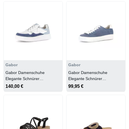
Gabor
Gabor
Gabor Damenschuhe
Gabor Damenschuhe
Elegante Schnürer
Elegante Schnürer
weiss/jeans/silber
heaven/weiss
140,00 €
99,95 €