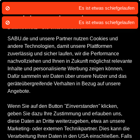
Es ist etwas schiefgelaufen
Wir nutzen Cookies um unsere Dienste
zu erbringen und zu verbessern.
Datenschutz - Sie entscheiden!
SABU.de und unsere Partner nutzen Cookies und
Alle Produkte
Damenschuhe
andere Technologien, damit unsere Plattformen
Damenschuhe
zuverlässig und sicher laufen, wir die Performance
nachvollziehen und Ihnen in Zukunft möglichst relevante
Inhalte und personalisierte Werbung zeigen können.
ALLE FILTER
Dafür sammeln wir Daten über unsere Nutzer und das
geräteübergreifende Verhalten in Bezug auf unsere
Angebote.
Marken
Größe
Farbe
Geschlecht
Anb
Wenn Sie auf den Button
"Einverstanden"
klicken,
geben Sie dazu Ihre Zustimmung und erlauben uns,
1.412 Produkte
diese Daten an Dritte weiterzugeben, etwa an unsere
Marketing- oder externen Technikpartner. Dies kann die
Verarbeitung Ihrer Daten in den USA einschließen. Falls