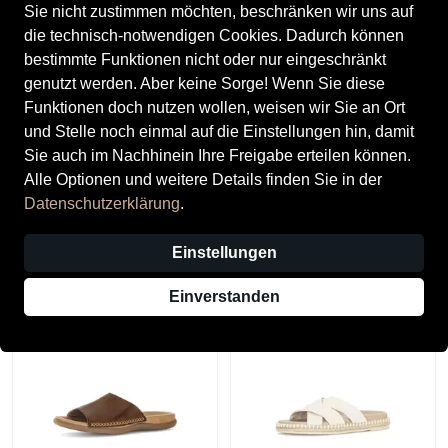
Sie nicht zustimmen möchten, beschränken wir uns auf
die technisch-notwendigen Cookies. Dadurch können
bestimmte Funktionen nicht oder nur eingeschränkt
genutzt werden. Aber keine Sorge! Wenn Sie diese
Funktionen doch nutzen wollen, weisen wir Sie an Ort
und Stelle noch einmal auf die Einstellungen hin, damit
Sie auch im Nachhinein Ihre Freigabe erteilen können.
Alle Optionen und weitere Details finden Sie in der
Gabor
Gabor
Datenschutzerklärung
.
Gabor Damenschuhe
Gabor Damenschuhe
Klassische Pantoletten soft
Klassische Pantoletten sand
Einstellungen
pink
99,95 €
110,00 €
Einverstanden