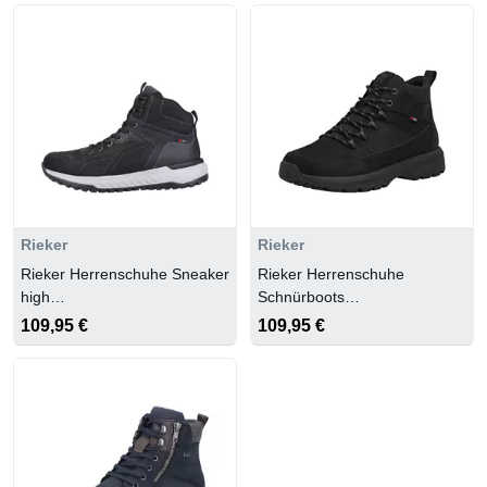
Rieker
Rieker
Rieker Herrenschuhe Sneaker
Rieker Herrenschuhe
high
Schnürboots
schwarz/schwarz/black/schwarz
schwarz/schwarz/schwarz
109,95 €
109,95 €