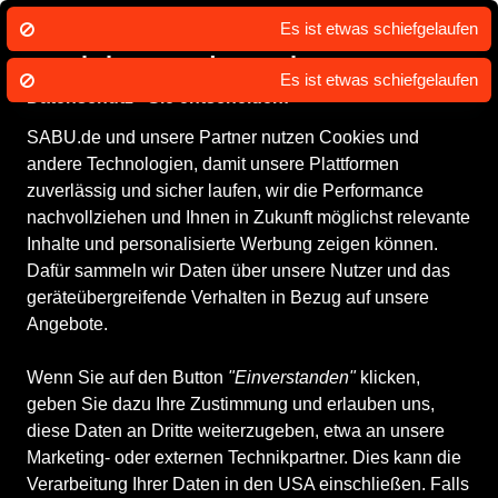
Es ist etwas schiefgelaufen
Wir nutzen Cookies um unsere Dienste
zu erbringen und zu verbessern.
Es ist etwas schiefgelaufen
Datenschutz - Sie entscheiden!
SABU.de und unsere Partner nutzen Cookies und
Alle Produkte
Herrenschuhe
Boots/Stiefel
Schnürboots
andere Technologien, damit unsere Plattformen
Schnürboots
zuverlässig und sicher laufen, wir die Performance
nachvollziehen und Ihnen in Zukunft möglichst relevante
Inhalte und personalisierte Werbung zeigen können.
ALLE FILTER
Dafür sammeln wir Daten über unsere Nutzer und das
geräteübergreifende Verhalten in Bezug auf unsere
Angebote.
Marken
Größe
Farbe
Geschlecht
Anb
Wenn Sie auf den Button
"Einverstanden"
klicken,
geben Sie dazu Ihre Zustimmung und erlauben uns,
17 Produkte
diese Daten an Dritte weiterzugeben, etwa an unsere
Marketing- oder externen Technikpartner. Dies kann die
Verarbeitung Ihrer Daten in den USA einschließen. Falls