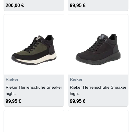
200,00 €
99,95 €
Rieker
Rieker
Rieker Herrenschuhe Sneaker
Rieker Herrenschuhe Sneaker
high
high
black/moor/black/schwarz
black/schwarz/black/schwarz
99,95 €
99,95 €