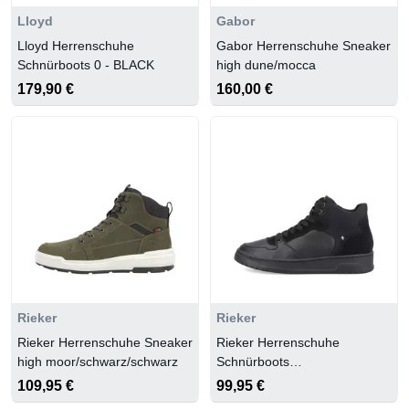
Lloyd
Gabor
Lloyd Herrenschuhe
Gabor Herrenschuhe Sneaker
Schnürboots 0 - BLACK
high dune/mocca
179,90 €
160,00 €
Rieker
Rieker
Rieker Herrenschuhe Sneaker
Rieker Herrenschuhe
high moor/schwarz/schwarz
Schnürboots
schwarz/schwarz/schwarz/nero
109,95 €
99,95 €