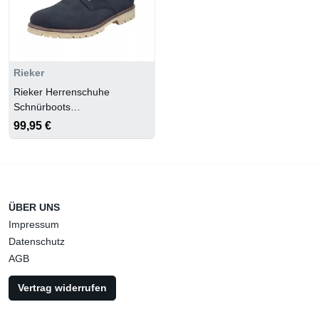
Rieker
Rieker Herrenschuhe
Schnürboots
pazifik/moro/anthrazit/pazifik
99,95 €
ÜBER UNS
Impressum
Datenschutz
AGB
Vertrag widerrufen