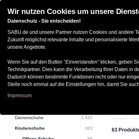
Wir nutzen Cookies um unsere Dienst
Datenschutz - Sie entscheiden!
Damenschuhe
Herrenschuhe
Kinderschuhe
SABU.de und unsere Partner nutzen Cookies und andere Tech
Zukunft möglichst relevante Inhalte und personalisierte W
unsere Angebote.
Wenn Sie auf den Button
"Einverstanden"
klicken, geben Si
Alle Produkte
Kinderschuhe
Offene Schuhe
Sandalen
Technikpartner. Dies kann die Verarbeitung Ihrer Daten in
Sandalen
Dadurch können bestimmte Funktionen nicht oder nur einge
Stelle noch einmal auf die Einstellungen hin, damit Sie auc
Impressum
Kategorien
M
Damenschuhe
1.431
Kinderschuhe
423
63 Produkt
Offene Schuhe
66