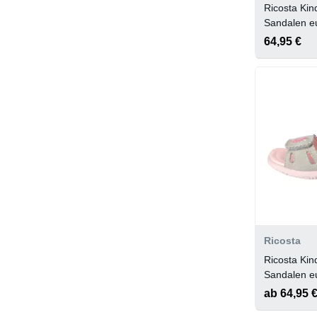
Ricosta Ki
Sandalen e
64,95 €
Ricosta
Ricosta Ki
Sandalen eu
(Erdbeere)
ab 64,95 