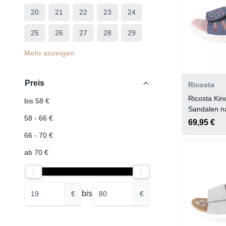
20
21
22
23
24
25
26
27
28
29
Mehr anzeigen
Preis
Ricosta
Ricosta Ki
bis 58 €
Sandalen na
58 - 66 €
69,95 €
66 - 70 €
ab 70 €
bis
€
€