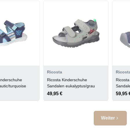
Ricosta
Ricost
inderschuhe
Ricosta Kinderschuhe
Ricosta
utic/turquoise
Sandalen eukalyptus/grau
Sandale
49,95 €
59,95 
Weiter