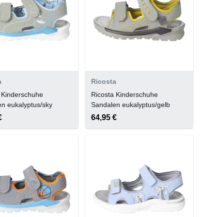
a
Ricosta
 Kinderschuhe
Ricosta Kinderschuhe
n eukalyptus/sky
Sandalen eukalyptus/gelb
€
64,95 €