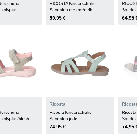
nderschuhe
RICOSTA Kinderschuhe
RICOST
ukalyptus
Sandalen meteor/gelb
Sandal
69,95 €
64,95 
Ricosta
Ricost
nderschuhe
Ricosta Kinderschuhe
Ricosta
kalyptus/blush
Sandalen jade
Sandale
€
74,95 €
74,95 