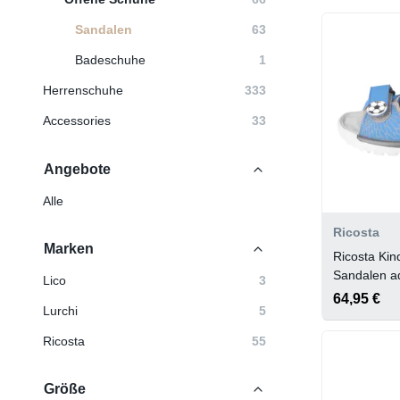
Sandalen
63
Badeschuhe
1
Herrenschuhe
333
Accessories
33
Angebote
Alle
Ricosta
Marken
Ricosta Ki
Sandalen ad
Lico
3
64,95 €
Lurchi
5
Ricosta
55
Größe